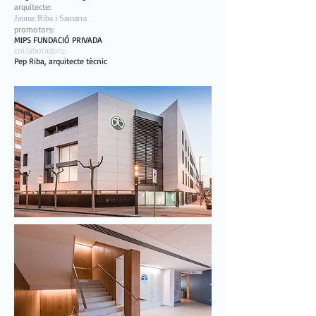
arquitecte:
Jaume Riba i Sam
arra
promotors:
MIPS FUNDACIÓ PRIVADA
col.laboradors:
Pep Riba, arquitecte tècnic