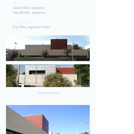
autors:
Jaume Riba, arquitecte
Sara Bordés, arquitecta
col·laboradors:
Pep Riba, arquitecte tècnic
tornar enrere