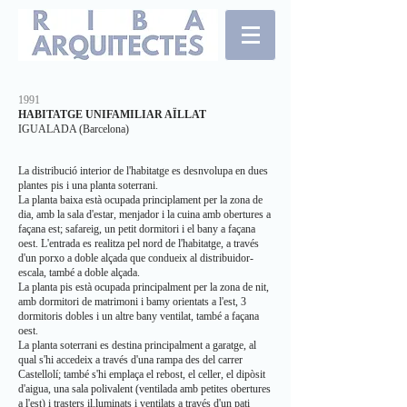
1991
HABITATGE UNIFAMILIAR AÏLLAT
IGUALADA (Barcelona)
La distribució interior de l'habitatge es desnvolupa en dues
plantes pis i una planta soterrani.
La planta baixa està ocupada principlament per la zona de
dia, amb la sala d'estar, menjador i la cuina amb obertures a
façana est; safareig, un petit dormitori i el bany a façana
oest. L'entrada es realitza pel nord de l'habitatge, a través
d'un porxo a doble alçada que condueix al distribuidor-
escala, també a doble alçada.
La planta pis està ocupada principalment per la zona de nit,
amb dormitori de matrimoni i bamy orientats a l'est, 3
dormitoris dobles i un altre bany ventilat, també a façana
oest.
La planta soterrani es destina principalment a garatge, al
qual s'hi accedeix a través d'una rampa des del carrer
Castellolí; també s'hi emplaça el rebost, el celler, el dipòsit
d'aigua, una sala polivalent (ventilada amb petites obertures
a l'est) i trasters il.luminats i ventilats a través d'un pati